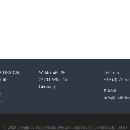
A DESIGN
Waldstraße 26
Telefon:
 für
77731 Willstätt
+49 (0) 78 52
Germany
E-Mail:
d
info@kahldes
he
©
2026
Design by Kahl Media Design
|
Impressum
|
Datenschutz
|
AGB