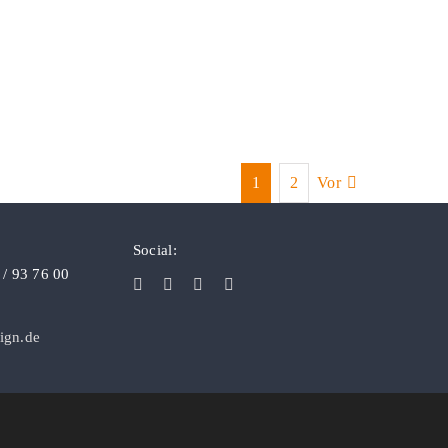
1
2
Vor
Social:
 / 93 76 00
ign.de