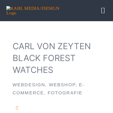
Zum
Inhalt
Tog
springen
Nav
HOME
CARL VON ZEYTEN
LEISTUNG
BLACK FOREST
REFERENZ
WATCHES
BLOG
WEBDESIGN, WEBSHOP, E-
COMMERCE, FOTOGRAFIE
PROFIL
INFO