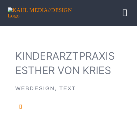
Zum
Inhalt
Tog
springen
Nav
HOME
KINDERARZTPRAXIS
LEISTUNG
ESTHER VON KRIES
REFERENZ
WEBDESIGN, TEXT
BLOG
PROFIL
INFO