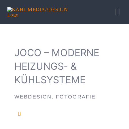
Zum
Inhalt
Tog
springen
Nav
HOME
JOCO – MODERNE
LEISTUNG
HEIZUNGS- &
REFERENZ
KÜHLSYSTEME
BLOG
WEBDESIGN, FOTOGRAFIE
PROFIL
INFO