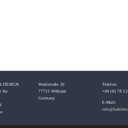
A DESIGN
Waldstraße 26
Telefon:
 für
77731 Willstätt
+49 (0) 78 52
Germany
E-Mail:
d
info@kahldes
he