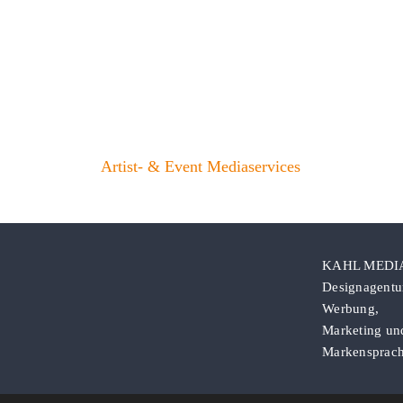
Artist- & Event Mediaservices
KAHL MEDI
Designagentur
Werbung,
Marketing un
Markensprac